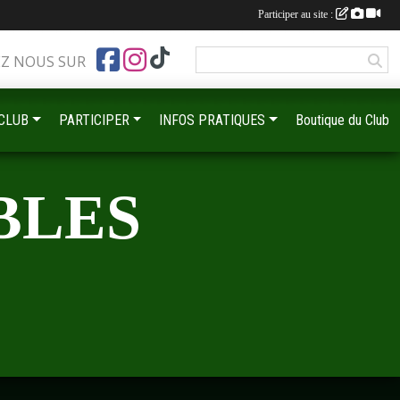
Participer au site :
EZ NOUS SUR
•
•
•
 CLUB
PARTICIPER
INFOS PRATIQUES
Boutique du Club
•
•
BLES
•
•
•
•