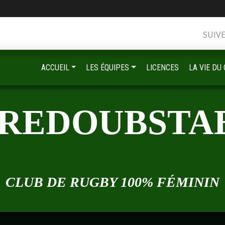
SUIV
•
ACCUEIL
LES ÉQUIPES
LICENCES
LA VIE DU
•
•
•
 REDOUBSTA
•
•
•
•
•
CLUB DE RUGBY 100% FÉMININ
•