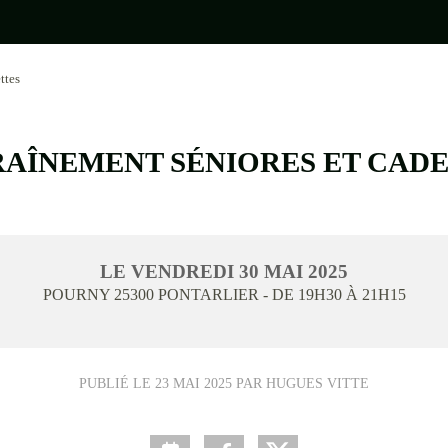
ttes
AÎNEMENT SÉNIORES ET CAD
LE
VENDREDI
30
MAI
2025
POURNY
25300
PONTARLIER
- DE 19H30 À 21H15
PUBLIÉ LE
23 MAI 2025
PAR HUGUES VITTE