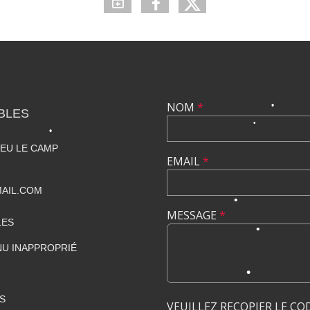
•
NOM
*
BLES
IEU LE CAMP
EMAIL
*
•
•
•
AIL.COM
MESSAGE
*
LES
U INAPPROPRIÉ
•
S
VEUILLEZ RECOPIER LE CO
•
•