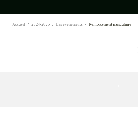
Accueil
2024-2025
Les évènements
Renforcement musculaire
•
•
•
•