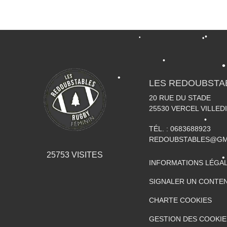
•
•
•
•
•
•
LES REDOUBSTA
20 RUE DU STADE
•
•
25530
VERCEL VILLED
TÉL. :
0683688923
•
REDOUBSTABLES@GM
25753
VISITES
INFORMATIONS LÉGA
•
SIGNALER UN CONTEN
CHARTE COOKIES
•
GESTION DES COOKIE