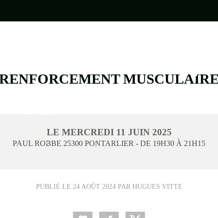
RENFORCEMENT MUSCULAIR
•
•
LE
MERCREDI
11
JUIN
2025
PAUL ROBBE
25300
PONTARLIER
- DE 19H30 À 21H15
•
•
PUBLIÉ LE
24 AOÛT 2024
PAR HUGUES VITTE
•