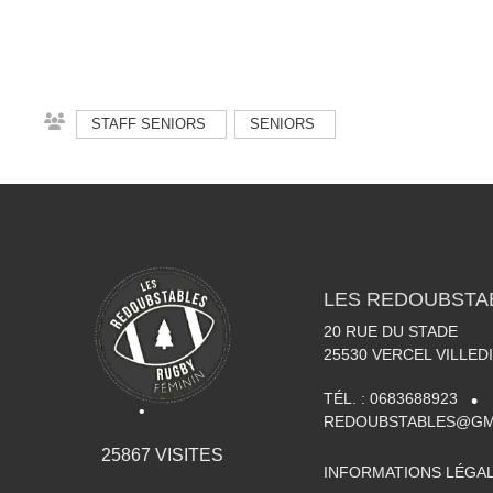
•
•
STAFF SENIORS
SENIORS
•
LES REDOUBSTA
20 RUE DU STADE
25530
VERCEL VILLED
TÉL. :
0683688923
REDOUBSTABLES@GM
25867
VISITES
INFORMATIONS LÉGA