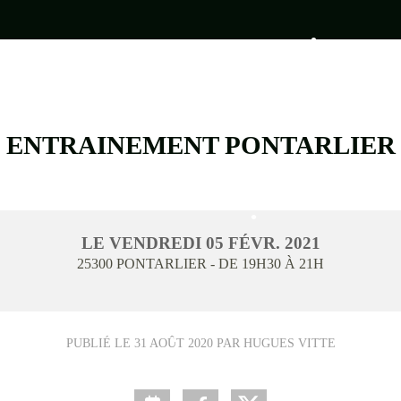
•
ENTRAINEMENT PONTARLIER
•
•
LE
VENDREDI
05
FÉVR.
2021
•
•
25300
PONTARLIER
- DE 19H30 À 21H
•
•
PUBLIÉ LE
31 AOÛT 2020
PAR HUGUES VITTE