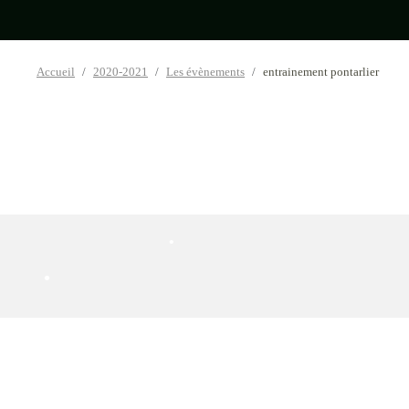
•
Accueil
2020-2021
Les évènements
entrainement pontarlier
•
•
•
•