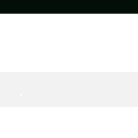
•
•
•