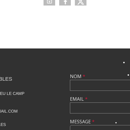
•
•
•
•
•
NOM
*
BLES
IEU LE CAMP
EMAIL
*
AIL.COM
MESSAGE
*
LES