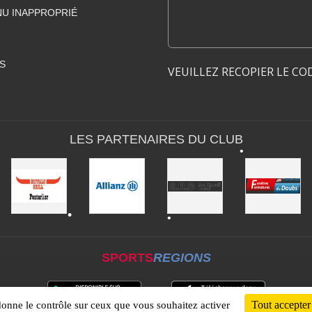
U INAPPROPRIÉ
•
•
S
VEUILLEZ RECOPIER LE CO
LES PARTENAIRES DU CLUB
•
•
SPORTS
REGIONS
•
•
Tout accepter
 donne le contrôle sur ceux que vous souhaitez activer