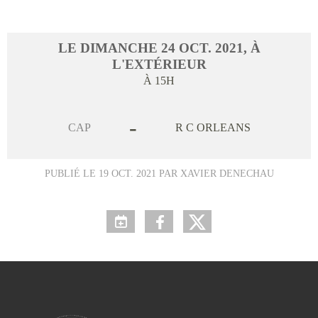
LE
DIMANCHE
24
OCT.
2021
, À
L'EXTÉRIEUR
À 15H
-
CAP
R C ORLEANS
PUBLIÉ LE
19 OCT. 2021
PAR XAVIER DENECHAU