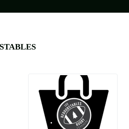
•
•
•
STABLES
•
•
•