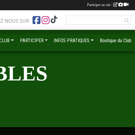
Participer au site :
EZ NOUS SUR
 CLUB
PARTICIPER
INFOS PRATIQUES
Boutique du Club
BLES
•
•
•
•
•
•