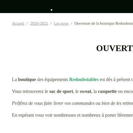
•
•
Accueil
2020-2021
Les news
Ouverture de la boutique Redoubsta
•
•
OUVERT
•
La
boutique
des équipements
Redoubstables
est dès à présent o
•
Vous retrouverez le
sac de sport
, le
sweat
, la
casquette
ou enco
•
•
Préférez de vous faire livrer vos commandes ou bien de les retire
En espérant vous voir nombreuses et nombreux à porter fièrement
•