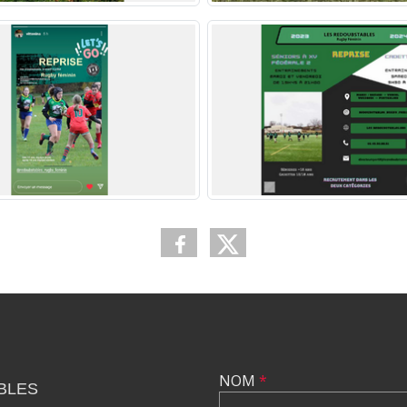
NOM
*
BLES