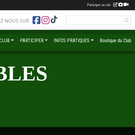
Participer au site :
EZ NOUS SUR
•
•
•
•
•
 CLUB
PARTICIPER
INFOS PRATIQUES
Boutique du Club
•
BLES