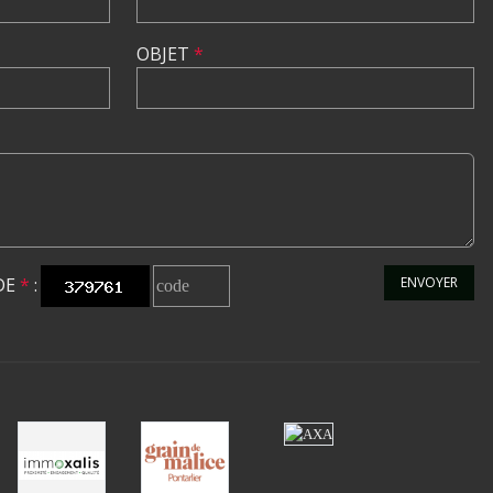
OBJET
*
DE
*
:
ENVOYER