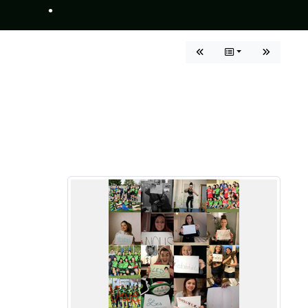
•
•
•
•
•