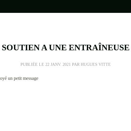
SOUTIEN A UNE ENTRAÎNEUSE
PUBLIÉE LE
22 JANV. 2021
PAR HUGUES VITTE
•
•
nvoyé un petit message
•
•
•
•
•