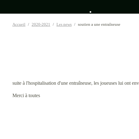
Accueil
2020-2021
Les news
soutien a une entraîneuse
•
•
•
suite à l'hospitalisation d'une entraîneuse, les joueuses lui ont e
Merci à toutes
•