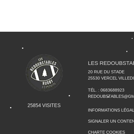
•
•
•
LES REDOUBSTA
20 RUE DU STADE
25530
VERCEL VILLED
•
TÉL. :
0683688923
REDOUBSTABLES@GM
25854
VISITES
INFORMATIONS LÉGA
SIGNALER UN CONTEN
•
CHARTE COOKIES
•