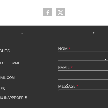
•
•
•
•
•
•
NOM
*
BLES
•
•
IEU LE CAMP
•
•
EMAIL
*
AIL.COM
MESSAGE
*
LES
U INAPPROPRIÉ
•